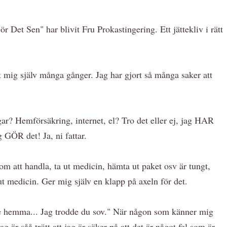
r Det Sen" har blivit Fru Prokastingering. Ett jättekliv i rätt
at mig själv många gånger. Jag har gjort så många saker att
ar? Hemförsäkring, internet, el? Tro det eller ej, jag HAR
g GÖR det! Ja, ni fattar.
om att handla, ta ut medicin, hämta ut paket osv är tungt,
ut medicin. Ger mig själv en klapp på axeln för det.
nte hemma... Jag trodde du sov." När någon som känner mig
g är såå trött att jag är säker på att det är något fel som är