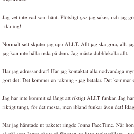
Jag vet inte vad som hänt. Plötsligt
gör
jag saker, och jag g
riktning!
Normalt sett skjuter jag upp ALLT. Allt jag ska göra, allt ja
jag kan inte hålla reda på dem. Jag måste dubblekolla allt.
Har jag adressändrat? Har jag kontaktat alla nödvändiga mynd
gort det! Det kommer en räkning - jag betalar. Det kommer et
Jag har inte kommit så långt att riktigt ALLT funkar. Jag har
riktigt tungt, för det mesta, men ibland funkar även det! Ida
När jag hämtade ut paketet ringde Jonna FaceTime. När hon s
så väl som Jonna säger så får man en liten tankeställare - vad 