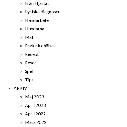
Från Hjärtat
Fysiska diagnoser
Handarbete
Hundarna
Mat
Psykisk ohälsa
Recept
Resor
Spel
Tips
ARKIV
Maj 2023
April 2023
April 2022
Mars 2022