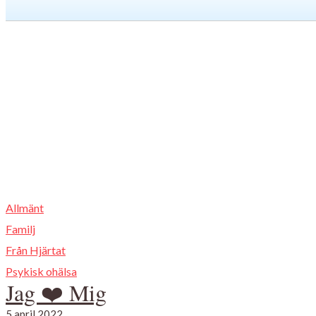
Allmänt
Familj
Från Hjärtat
Psykisk ohälsa
Jag ❤️ Mig
5 april 2022