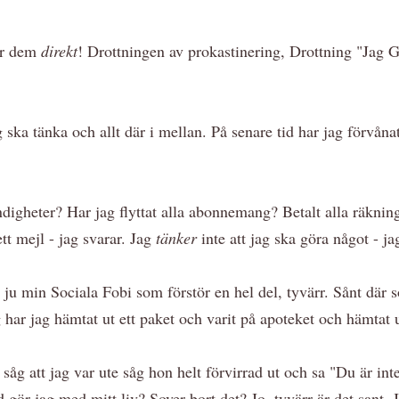
ör dem
direkt
! Drottningen av prokastinering, Drottning "Jag Gö
g ska tänka och allt där i mellan. På senare tid har jag förvån
igheter? Har jag flyttat alla abonnemang? Betalt alla räkning
t mejl - jag svarar. Jag
tänker
inte att jag ska göra något - ja
 ju min Sociala Fobi som förstör en hel del, tyvärr. Sånt där s
g har jag hämtat ut ett paket och varit på apoteket och hämtat 
åg att jag var ute såg hon helt förvirrad ut och sa "Du är i
gör jag med mitt liv? Sover bort det? Jo, tyvärr är det sant. Ja