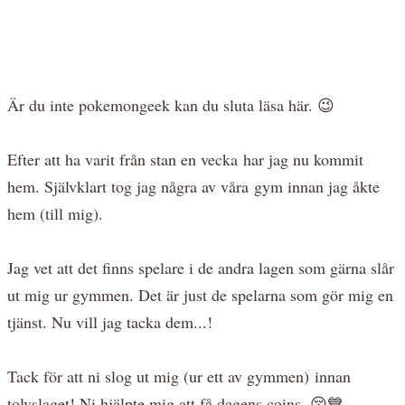
Är du inte pokemongeek kan du sluta läsa här. 😉
Efter att ha varit från stan en vecka har jag nu kommit
hem. Självklart tog jag några av våra gym innan jag åkte
hem (till mig).
Jag vet att det finns spelare i de andra lagen som gärna slår
ut mig ur gymmen. Det är just de spelarna som gör mig en
tjänst. Nu vill jag tacka dem...!
Tack för att ni slog ut mig (ur ett av gymmen) innan
tolvslaget! Ni hjälpte mig att få dagens coins. 😚💙