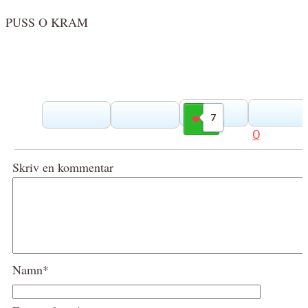
PUSS O KRAM
7
Gilla
0
Skriv en kommentar
Namn*