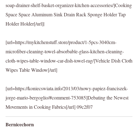
soap-drainer-shelf-basket-organizer-kitchen-accessories/]Cooking
Space Space Aluminum Sink Drain Rack Sponge Holder Tap
Holder Holder[/url]|
[url=https://mykitchenstuff.store/product/1-5pcs-3040cm-
microfiber-cleaning-towel-absorbable-glass-kitchen-cleaning-
cloth-wipes-table-window-car-dish-towel-rag/]Vehicle Dish Cloth
Wipes Table Window[/url]
[url=https://koniecswiata.info/2013/03/nowy-papiez-franciszek-
jorge-mario-bergoglio/#comment-753085]Debating the Newest
Movements in Cooking Fabrics[/url] 09c2f07
Bernicechorn