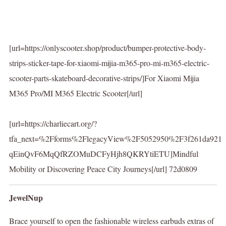
[url=https://onlyscooter.shop/product/bumper-protective-body-
strips-sticker-tape-for-xiaomi-mijia-m365-pro-mi-m365-electric-
scooter-parts-skateboard-decorative-strips/]For Xiaomi Mijia
M365 Pro/MI M365 Electric Scooter[/url]
[url=https://charliecart.org/?
tfa_next=%2Fforms%2FlegacyView%2F5052950%2F3f261da9
qEinQvF6MqQfRZOMuDCFyHjh8QKRYtiETU]Mindful
Mobility or Discovering Peace City Journeys[/url] 72d0809
JewelNup
Brace yourself to open the fashionable wireless earbuds extras of