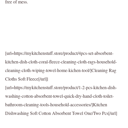
free of mess.
[url=https://mykitchenstuff.store/product/4pcs-set-absorbent-
kitchen-dish-cloth-coral-fleece-cleaning-cloth-rags-household-
cleaning-cloth-wiping-towel-home-kichen-tool/]Cleaning Rag
Cloths Soft Fleece[/url]|
[url=https://mykitchenstuff.store/product/1-2-pcs-kitchen-dish-
washing-cotton-absorbent-towel-quick-dry-hand-cloth-toilet-
bathroom-cleaning-tools-household-accessories/]Kitchen
Dishwashing Soft Cotton Absorbent Towel One/Two Pcs[/url]