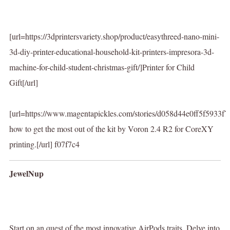
[url=https://3dprintersvariety.shop/product/easythreed-nano-mini-
3d-diy-printer-educational-household-kit-printers-impresora-3d-
machine-for-child-student-christmas-gift/]Printer for Child
Gift[/url]
[url=https://www.magentapickles.com/stories/d058d44e0ff5f5933f
how to get the most out of the kit by Voron 2.4 R2 for CoreXY
printing.[/url] f07f7c4
JewelNup
Start on an quest of the most innovative AirPods traits. Delve into