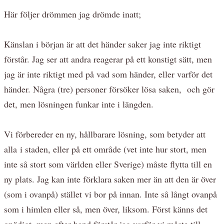
Här följer drömmen jag drömde inatt;
Känslan i början är att det händer saker jag inte riktigt
förstår. Jag ser att andra reagerar på ett konstigt sätt, men
jag är inte riktigt med på vad som händer, eller varför det
händer. Några (tre) personer försöker lösa saken, och gör
det, men lösningen funkar inte i längden.
Vi förbereder en ny, hållbarare lösning, som betyder att
alla i staden, eller på ett område (vet inte hur stort, men
inte så stort som världen eller Sverige) måste flytta till en
ny plats. Jag kan inte förklara saken mer än att den är över
(som i ovanpå) stället vi bor på innan. Inte så långt ovanpå
som i himlen eller så, men över, liksom. Först känns det
onödigt, men efter hand förstår jag varför vi måste till