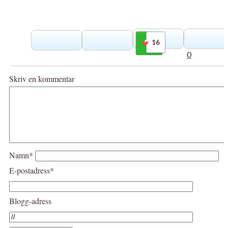
16
Gilla
0
Skriv en kommentar
Namn*
E-postadress*
Blogg-adress